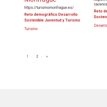
caceres
https://turismomonfrague.es/
Reto d
Reto demográfico Desarrollo
Sosten
Sostenible Juventud y Turismo
Desarro
Turismo
Navegación de entradas
1
2
»