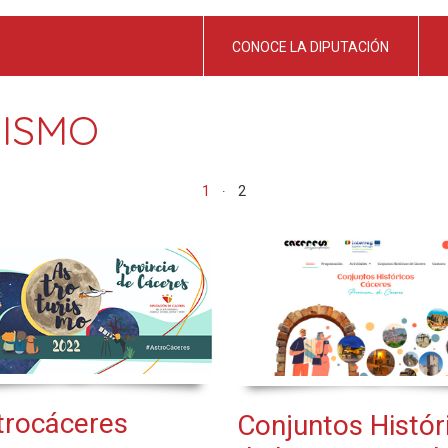
CONOCE LA DIPUTACIÓN
ISMO
1
2
trocáceres
Conjuntos Histór