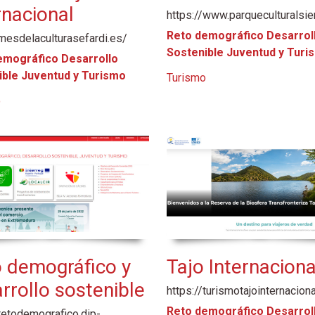
rnacional
https://www.parqueculturalsie
Reto demográfico Desarrol
/mesdelaculturasefardi.es/
Sostenible Juventud y Turi
emográfico Desarrollo
ible Juventud y Turismo
Turismo
o
 demográfico y
Tajo Internaciona
rrollo sostenible
https://turismotajointernaciona
Reto demográfico Desarrol
/retodemografico.dip-