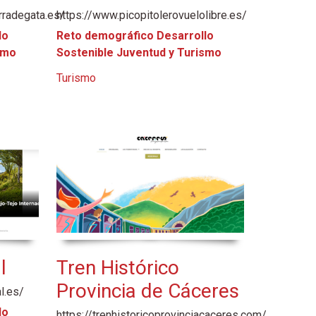
rradegata.es/
https://www.picopitolerovuelolibre.es/
lo
Reto demográfico Desarrollo
smo
Sostenible Juventud y Turismo
Turismo
l
Tren Histórico
Provincia de Cáceres
l.es/
lo
https://trenhistoricoprovinciacaceres.com/