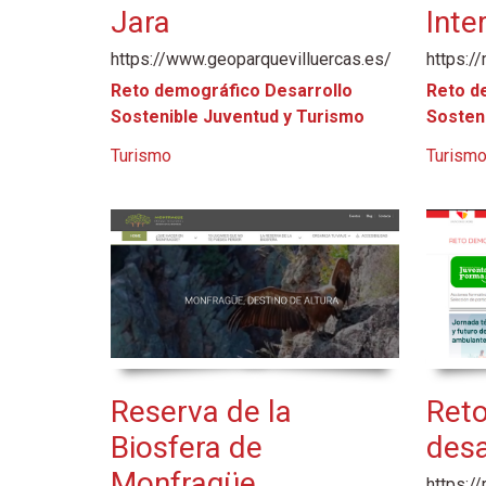
Jara
Inte
https://www.geoparquevilluercas.es/
https:/
Reto demográfico Desarrollo
Reto d
Sostenible Juventud y Turismo
Sosten
Turismo
Turism
Reserva de la
Reto
Biosfera de
desa
Monfragüe
https:/