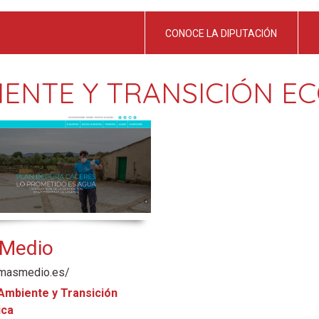
CONOCE LA DIPUTACIÓN
IENTE Y TRANSICIÓN E
Medio
/masmedio.es/
Ambiente y Transición
ica